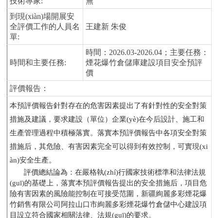
技術專家
:
無
到現(xiàn)場開展安
全評價工作的人員名
王建新
朱俊
單
:
時間：
2026
.03-
2026
.04
；主要任務：
時間和主要任務
:
煙花爆竹倉儲庫建設項目安全預評
價
評價報告
：
本預評價報告針對存在的危害因素提出了有針對性的安全對策
措施及建議，要求建設（單位）企業(yè)在今后設計、施工和
生產管理過程中積極落實。落實本預評價報告中各項安全對策
措施后，其危險、有害因素完全可以得到有效控制，可實現(xi
àn)安全生產。
評價總結論為：
在嚴格執(zhí)行國家技術標準和法律法規
(guī)的基礎上，落實本預評價報告提出的安全措施后，項目危
險有害因素的風險能控制在可接受范圍，新疆絢麗多彩煙花爆
竹銷售有限公司阿拉山口市絢麗多彩煙花爆竹倉儲中心建設項
目設立符合國家相關法律、法規(guī)的要求
。