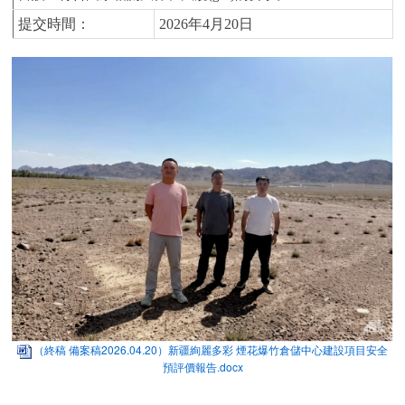
提交時間：
20
26
年
4月
20
日
（終稿 備案稿2026.04.20）新疆絢麗多彩 煙花爆竹倉儲中心建設項目安全
預評價報告.docx