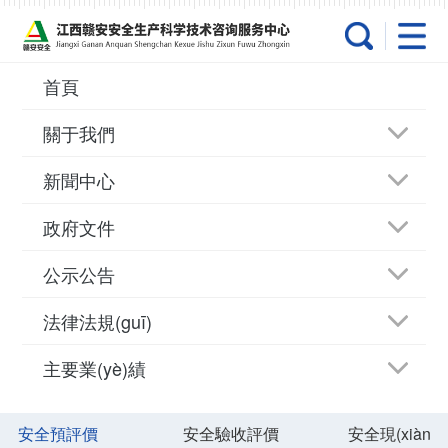
天天操天天操-国产91在线视
频-91香蕉视频在线-亚洲性
av-成年人黄色网址-日本在
首頁
线小视频-女女h百合无遮涩
關于我們
涩漫画软件-成人在线a-午夜
新聞中心
有码-爱逼综合-爽爽网-美日
政府文件
毛片-乱子伦一区二区三区-
公示公告
熟妇人妻中文字幕-天天曰天
天
法律法規(guī)
主要業(yè)績
中心發(fā)文
安全預評價
安全驗收評價
安全現(xiàn