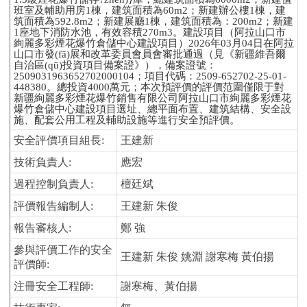
班室及輔助用房
1棟，建筑面積為6
0m2
；新建辦公樓
1棟，建
筑面積為5
92.8m2
；新建展廳
1棟，建筑面積為：2
00m2
；新建
1座地下消防水池，有效容積2
70m3
。建設項目（阿拉山口市
絢麗多彩煙花爆竹倉儲中心建設項目）
2026年03月04日在阿拉
山口市發(fā)展和改革委員會員會審批通過（見《新疆維吾爾
自治區(qū)投資項目備案證》），備案證號：
2
509031963652702000104
；項目代碼：
2509-652702-25-01-
448380。總投資
4000
萬元；本次預評價的評價范圍僅限于對
新疆絢麗多彩煙花爆竹銷售有限公司阿拉山口市絢麗多彩煙花
爆竹倉儲中心建設項目選址、總平面布置、建筑結構、安全設
施、配套公用工程及輔助設施等進行安全預評價。
安全評價項目組長
:
王建新
技術負責人
:
應宏
過程控制負責人
:
檀廷斌
評價報告編制人
:
王建新
朱俊
報告審核人
:
鄭
強
參與評價工作的安全
王建新
朱俊
姚淵
謝寒梅
黃伯揚
評價師
:
注冊安全工程師
:
謝寒梅、黃伯揚