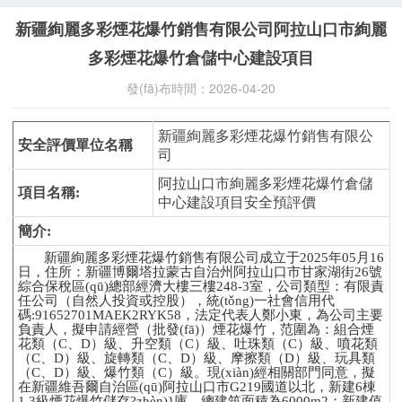
下載中心
新疆絢麗多彩煙花爆竹銷售有限公司阿拉山口市絢麗
聯(lián)系我們
多彩煙花爆竹倉儲中心建設項目
發(fā)布時間：2026-04-20
新疆絢麗多彩煙花爆竹銷售有限公
安全評價單位名稱
司
阿拉山口市絢麗多彩煙花爆竹倉儲
項目名稱
:
中心建設項目安全預評價
簡介
:
新疆絢麗多彩煙花爆竹銷售有限公司成立于
2025年05月16
日
，住所：新疆博爾塔拉蒙古自治州阿拉山口市甘家湖街
26號
綜合保稅區(qū)總部經濟大樓三樓248-3室，公司類型：有限責
任公司（自然人投資或控股），統(tǒng)一社會信用代
碼:91652701MAEK2RYK58，法定代表人鄭小東，為公司主要
負責人，擬申請經營（批發(fā)）煙花爆竹，范圍為：組合煙
花類（C、D）級、升空類（C）級、吐珠類（C）級、噴花類
（C、D）級、旋轉類（C、D）級、摩擦類（D）級、玩具類
（C、D）級、爆竹類（C）級。現(xiàn)經相關部門同意，擬
在新疆維吾爾自治區(qū)阿拉山口市G219國道以北，新建6棟
1
.3
級煙花爆竹儲存?zhèn)}庫，總建筑面積為
6
000m2
；新建值