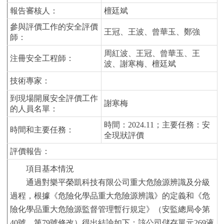
報告審核人
：
檀廷斌
參與評價工作的安全評價
王冠、王波、曾華玉、鄭強
師
：
周紅波、王冠、曾華玉、王
注冊安全工程師
：
波、謝寒梅、檀廷斌
技術專家
：
到現場開展安全評價工作
謝寒梅
的人員名單
：
時間：
20
24.11
；主要任務：安
時間和主要任務
：
全現狀評價
評價報告
：
項目基本情況
通過對
樂平榮凱科技有限公司
重大危險源辨識及分級
過程，根據《危險化學品重大危險源辨識》的定義和《危
險化學品重大危險源監督管理暫行規定》（安監總局令第
40號，第79號修改）得出結論如下：該公司儲存單元269液