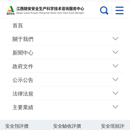
天天操天天操-国产91在线视
频-91香蕉视频在线-亚洲性
av-成年人黄色网址-日本在
首頁
线小视频-女女h百合无遮涩
關于我們
涩漫画软件-成人在线a-午夜
新聞中心
有码-爱逼综合-爽爽网-美日
政府文件
毛片-乱子伦一区二区三区-
公示公告
熟妇人妻中文字幕-天天曰天
天
法律法規
主要業績
中心發文
安全預評價
安全驗收評價
安全現狀評價