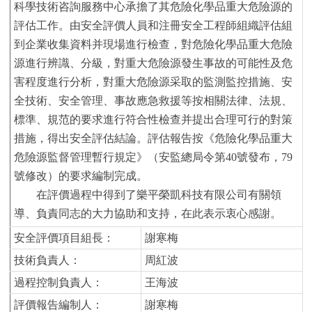
科學技術咨詢服務中心承擔了其危險化學品重大危險源的
評估工作。由安全評價人員和注冊安全工程師組織評估組
到
企業
收集資料并現場進行檢查，對
危險化學品重大危險
源進行辨識、分級，對重大危險源發生事故的可能性及危
害程度進行分析，對重大危險源采取的監測監控措施、安
全技術、安全管理、事故應急救援等按相關法律、法規、
標準、規范的要求進行符合性檢查并提出合理可行的對策
措施，得出安全評估結論。評估報告按《危險化學品重大
危險源監督管理暫行規定》
（安監
總局令第
40號
發布，
7
9
號修改）
的要求編制完成。
在評價過程中得到了樂平榮凱科技有限公司有關領
導、負責同志的大力協助和支持，在此表示衷心感謝。
安全評價項目組長
：
謝寒梅
技術負責人
：
周紅波
過程控制負責人
：
王海波
評價報告編制人
：
謝寒梅