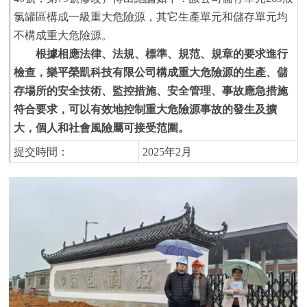
氯罐區構成一級重大危險源，其它生產單元和儲存單元均
不構成重大危險源。
根據相應法律、法規、標準、規范、規章的要求進行
檢查，
樂平榮凱科技有限公司
構成重大危險源的生產、儲
存場所的安全技術、監控措施、安全管理、事故應急措施
符合要求，可以有效地控制重大危險源事故的發生及擴
大，個人和社會風險屬可接受范圍。
提交時間：
2025
年
2
月