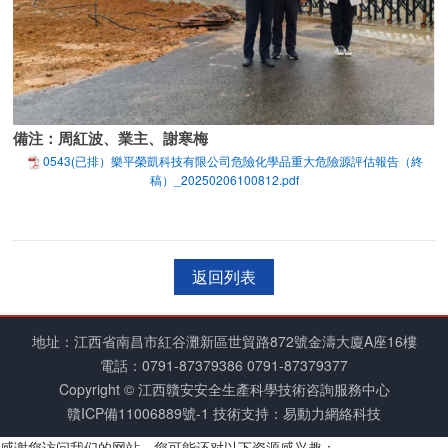
備注：周紅波、業主、謝寒梅
0543(已排）樂平榮凱科技有限公司危險化學品重大危險源評估報告（終
稿）_20250206100812.pdf
返回列表
地址：江西省南昌市紅谷灘新區世貿路872號金濤大廈A座16樓
電話：
0791-87379386
0791-87379377
Copyright © 江西贛安安全生產科學技術咨詢服務中心
贛ICP備11006889號-1
技術支持：易動力網絡科技
感谢您访问我们的网站，您可能还对以下资源感兴趣：