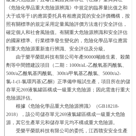
《危險化學品重大危險源辨識》中規定的臨界量比值之和
大于或等于1的應當委托具有相應資質的安全評價機構，按
照有關標準的規定采用定量風險評價方法進行安全評估，
確定個人和社會風險值。有關重大危險源辨識和安全評估
的國家標準、行業標準發生變化的，危險化學品單位應當
對重大危險源重新進行辨識、安全評估及分級。
由于樂平榮凱科技有限公司年產
90000噸維生素、殺菌
劑等中間體建設項目（二期：1000t/aL-乙酰氧基丙酰氯、
500t/a乙酰氧基丙酰氣、300t/a甲氧基乙酰氯、5000t/a2-
氯-1-(1-氯環丙基)乙酮）正準備申報試生產，項目所在的儲
存單元269液氯罐區構成一級重大危險源；因此需進行重大
危險源評估。
根據《危險化學品重大危險源辨識》（
GB18218-
2018），該公司儲存單元269液氯罐區構成一級重大危險
源，其它生產單元和儲存單元均不構成重大危險源。
受
樂平榮凱科技有限公司
的委托，江西贛安安全生產