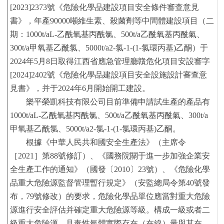
[2023]2373號《危險化學品建設項目安全條件審查意見
書》，年產90000噸維生素、殺菌劑等中間體建設項目（二
期：1000t/aL-乙酰氧基丙酰氯、500t/a乙酰氧基丙酰氣、
300t/a甲氧基乙酰氯、5000t/a2-氯-1-(1-氯環丙基)乙酮）于
2024年5月8日取得江西省應急管理廳贛危化項目安設審字
[2024]2402號《危險化學品建設項目安全設施設計審查意
見書》，并于2024年6月開始開工建設。
樂平榮凱科技有限公司目前準備申請試生產的
產品
有
1000t/aL-乙酰氧基丙酰氯、500t/a乙酰氧基丙酰氣、300t/a
甲氧基乙酰氯、5000t/a2-氯-1-(1-氯環丙基)乙酮。
根據《中華人民共和國安全生產法》（主席令
［
20
21
］第
88
號修訂）、《國務院關于進一步加強企業安
全生產工作的通知》（國發〔
2010〕23號）、《危險化學
品重大危險源監督管理暫行規定》（安監總局令第40號發
布，79號修改）的要求，危險化學品單位應當對重大危險
源進行安全評估并確定重大危險源等級。構成一級或者二
級重大危險源，且毒性氣體實際存在（在線）量與其在